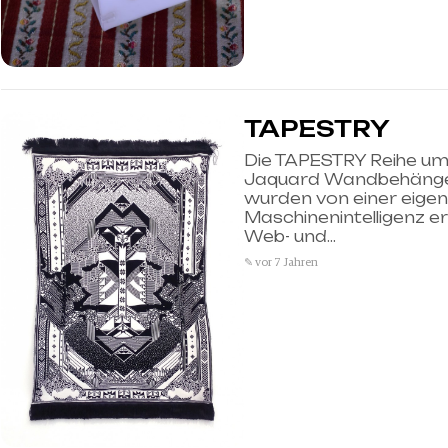
TAPESTRY
Die TAPESTRY Reihe umf
Jaquard Wandbehänge.
wurden von einer eigen
Maschinenintelligenz ers
Web- und…
✎ vor 7 Jahren