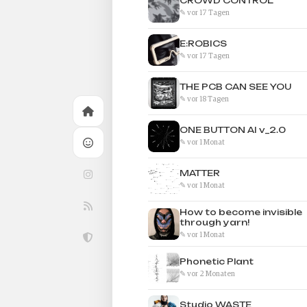
CROWD CONTROL
✎ vor 17 Tagen
E:ROBICS
✎ vor 17 Tagen
THE PCB CAN SEE YOU
✎ vor 18 Tagen
ONE BUTTON AI v_2.0
✎ vor 1 Monat
MATTER
✎ vor 1 Monat
How to become invisible
through yarn!
✎ vor 1 Monat
Phonetic Plant
✎ vor 2 Monaten
Studio WASTE