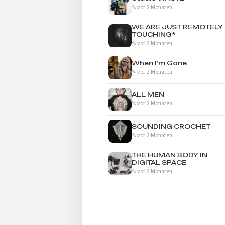
✎ vor 2 Monaten
WE ARE JUST REMOTELY
TOUCHING*
✎ vor 2 Monaten
When I’m Gone
✎ vor 2 Monaten
ALL MEN
✎ vor 2 Monaten
SOUNDING CROCHET
✎ vor 2 Monaten
THE HUMAN BODY IN
DIGITAL SPACE
✎ vor 2 Monaten