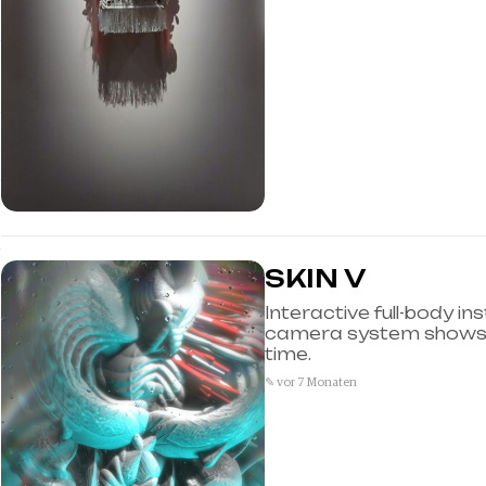
SKIN V
Interactive full-body in
camera system shows di
time.
✎ vor 7 Monaten