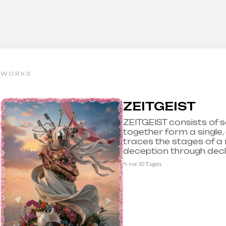
WORKS
ZEITGEIST
ZEITGEIST consists of s
together form a single,
traces the stages of a r
deception through decl
✎ vor 30 Tagen