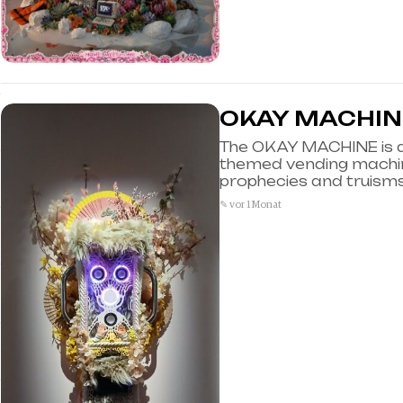
OKAY MACHIN
The OKAY MACHINE is a
themed vending machin
prophecies and truisms 
✎ vor 1 Monat