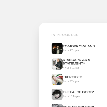
IN PROGRESS
TOMORROWLAND
✎ vor 8 Tagen
STANDARD AS A
STATEMENT*
✎ vor 8 Tagen
EXERCISES
✎ vor 9 Tagen
THE FALSE GODS*
✎ vor 10 Tagen