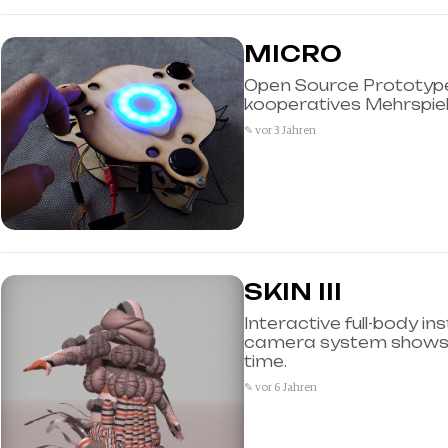
MICRO
Open Source Prototypen
kooperatives Mehrspiel
✎ vor 3 Jahren
SKIN III
Interactive full-body in
camera system shows di
time.
✎ vor 6 Jahren