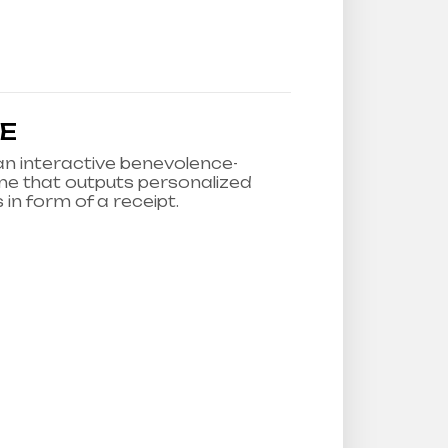
E
n interactive benevolence-
e that outputs personalized
in form of a receipt.