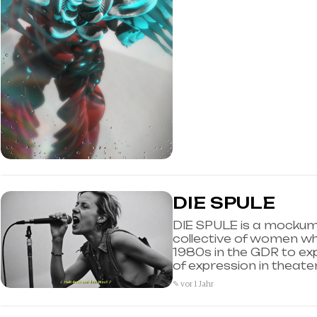
DIE SPULE
DIE SPULE is a mockum
collective of women wh
1980s in the GDR to exp
of expression in theate
✎ vor 1 Jahr