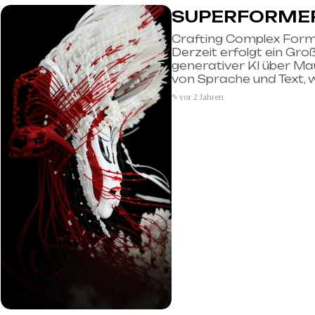
SUPERFORME
Crafting Complex Form
Derzeit erfolgt ein Groß
generativer KI über Mau
von Sprache und Text, w
✎ vor 2 Jahren