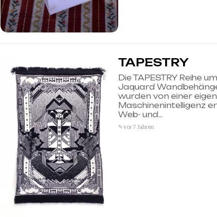
TAPESTRY
Die TAPESTRY Reihe umf
Jaquard Wandbehänge.
wurden von einer eigen
Maschinenintelligenz ers
Web- und…
✎ vor 7 Jahren