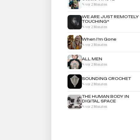
✎ vor 2 Monaten
WE ARE JUST REMOTELY
TOUCHING*
✎ vor 2 Monaten
When I’m Gone
✎ vor 2 Monaten
ALL MEN
✎ vor 2 Monaten
SOUNDING CROCHET
✎ vor 2 Monaten
THE HUMAN BODY IN
DIGITAL SPACE
✎ vor 2 Monaten