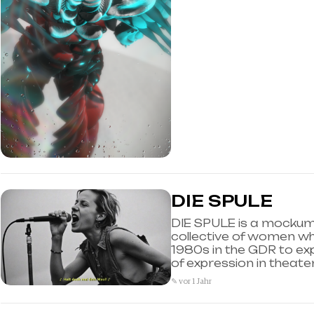
DIE SPULE
DIE SPULE is a mockum
collective of women wh
1980s in the GDR to exp
of expression in theate
✎ vor 1 Jahr