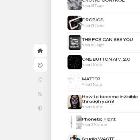
CROWD CONTROL
✎ vor 18 Tagen
E:ROBICS
✎ vor 18 Tagen
THE PCB CAN SEE YOU
✎ vor 18 Tagen
ONE BUTTON AI v_2.0
✎ vor 1 Monat
MATTER
✎ vor 1 Monat
How to become invisible
through yarn!
✎ vor 1 Monat
Phonetic Plant
✎ vor 2 Monaten
Studio WASTE