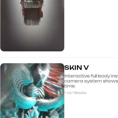
SKIN V
Interactive full-body in
camera system shows di
time.
✎ vor 7 Monaten