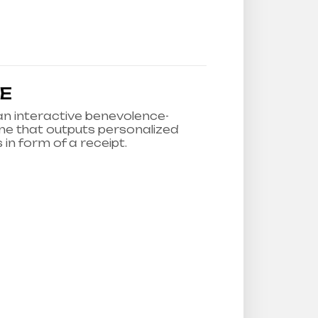
E
n interactive benevolence-
e that outputs personalized
in form of a receipt.