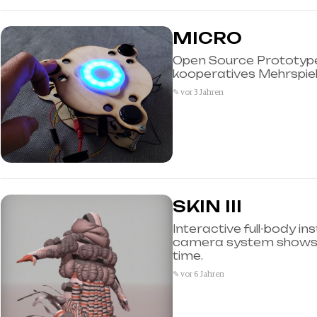
MICRO
Open Source Prototypen
kooperatives Mehrspiel
✎ vor 3 Jahren
SKIN III
Interactive full-body in
camera system shows di
time.
✎ vor 6 Jahren