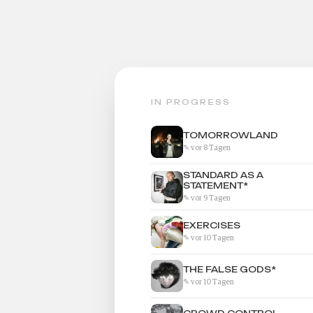
IN PROGRESS
TOMORROWLAND
✎ vor 8 Tagen
STANDARD AS A
STATEMENT*
✎ vor 9 Tagen
EXERCISES
✎ vor 10 Tagen
THE FALSE GODS*
✎ vor 10 Tagen