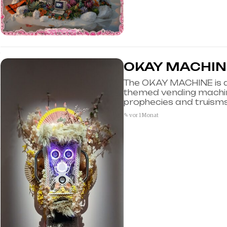
OKAY MACHIN
The OKAY MACHINE is a
themed vending machin
prophecies and truisms 
✎ vor 1 Monat