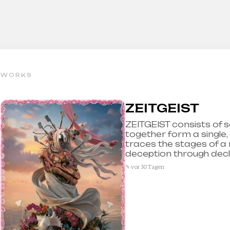
WORKS
ZEITGEIST
ZEITGEIST consists of s
together form a single,
traces the stages of a r
deception through decl
✎ vor 30 Tagen