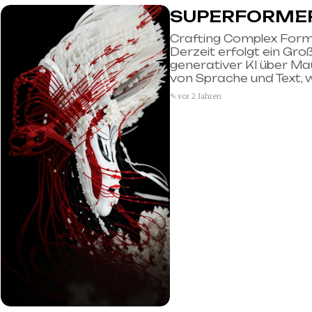
SUPERFORME
Crafting Complex Form
Derzeit erfolgt ein Groß
generativer KI über Mau
von Sprache und Text, w
✎ vor 2 Jahren