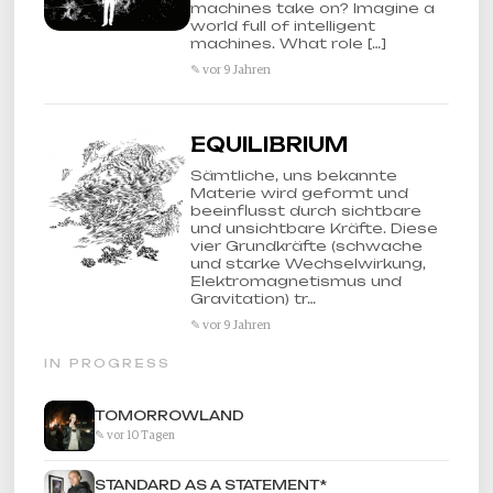
machines take on? Imagine a
world full of intelligent
machines. What role […]
✎ vor 9 Jahren
EQUILIBRIUM
Sämtliche, uns bekannte
Materie wird geformt und
beeinflusst durch sichtbare
und unsichtbare Kräfte. Diese
vier Grundkräfte (schwache
und starke Wechselwirkung,
Elektromagnetismus und
Gravitation) tr…
✎ vor 9 Jahren
IN PROGRESS
TOMORROWLAND
✎ vor 10 Tagen
STANDARD AS A STATEMENT*