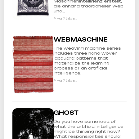
Maschinenintelligenz erstellt,
die anhand traditioneller Web-
und…
✎ vor 7 Jahren
WEBMASCHINE
The weaving machine series
includes three hand-woven
jacquard patterns that
materialize the learning
process of an artificial
intelligence.
✎ vor 7 Jahren
GHOST
Do you have some idea of
what the artificial intelligence
might be thinking right now?
What responsibilities should