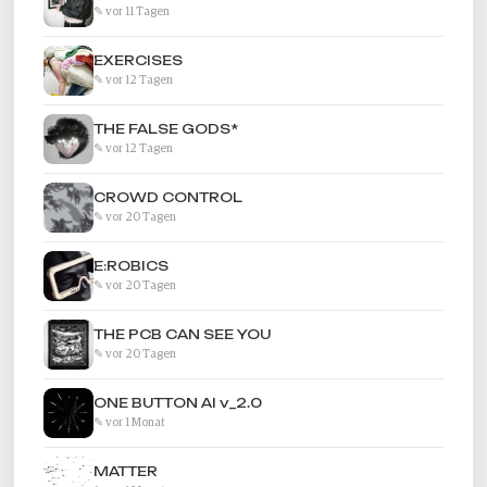
✎ vor 11 Tagen
EXERCISES
✎ vor 12 Tagen
THE FALSE GODS*
✎ vor 12 Tagen
CROWD CONTROL
✎ vor 20 Tagen
E:ROBICS
✎ vor 20 Tagen
THE PCB CAN SEE YOU
✎ vor 20 Tagen
ONE BUTTON AI v_2.0
✎ vor 1 Monat
MATTER