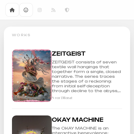
WORKS
ZEITGEIST
ZEITGEIST consists of seven
textile wall hangings that
together form a single, closed
narrative. The series traces
the stages of a reckoning:
from initial self-deception
through decline to the abyss,…
✎ vor 1 Monat
OKAY MACHINE
The OKAY MACHINE is an
interactive benevolence-