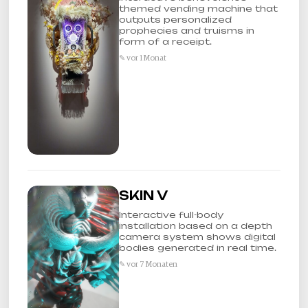
themed vending machine that
outputs personalized
prophecies and truisms in
form of a receipt.
✎ vor 1 Monat
SKIN V
Interactive full-body
installation based on a depth
camera system shows digital
bodies generated in real time.
✎ vor 7 Monaten