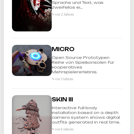
Sprache und Text, was
zweifellos ei…
✎ vor 2 Jahren
MICRO
Open Source Prototypen
Reihe von Spielkonsolen für
kooperatives
Mehrspielererlebnis.
✎ vor 3 Jahren
SKIN III
Interactive full-body
installation based on a depth
camera system shows digital
outfits generated in real time.
✎ vor 6 Jahren