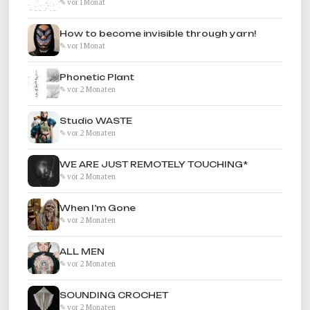
✎ vor 1 Monat
How to become invisible through yarn!
✎ vor 1 Monat
Phonetic Plant
✎ vor 2 Monaten
Studio WASTE
✎ vor 2 Monaten
WE ARE JUST REMOTELY TOUCHING*
✎ vor 2 Monaten
When I’m Gone
✎ vor 2 Monaten
ALL MEN
✎ vor 2 Monaten
SOUNDING CROCHET
✎ vor 2 Monaten