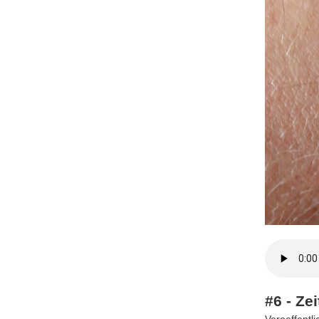
#6 - Ze
Veroeffentl