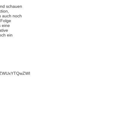
 und schauen
tion,
n auch noch
 Folge
 eine
ative
och ein
mI3ZWUxYTQwZWI