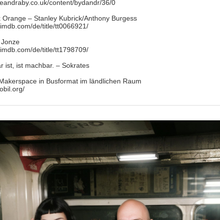
neandraby.co.uk/content/bydandr/36/0
 Orange – Stanley Kubrick/Anthony Burgess
.imdb.com/de/title/tt0066921/
 Jonze
.imdb.com/de/title/tt1798709/
 ist, ist machbar. – Sokrates
akerspace in Busformat im ländlichen Raum
obil.org/