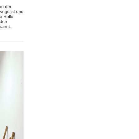
on der
rwegs ist und
e Rolle
nden
nannt.