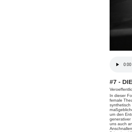
#7 - DI
Veroeffentl
In dieser F
female Thea
synthetisch
maßgebliche
um den Ents
generativer
uns auch an 
Anschnallen