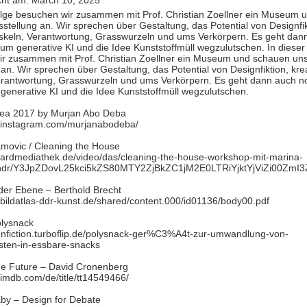
icht am: March 10, 2025
olge besuchen wir zusammen mit Prof. Christian Zoellner ein Museum
sstellung an. Wir sprechen über Gestaltung, das Potential von Designfik
skeln, Verantwortung, Grasswurzeln und ums Verkörpern. Es geht dan
 um generative KI und die Idee Kunststoffmüll wegzulutschen. In dieser
r zusammen mit Prof. Christian Zoellner ein Museum und schauen uns
an. Wir sprechen über Gestaltung, das Potential von Designfiktion, kre
rantwortung, Grasswurzeln und ums Verkörpern. Es geht dann auch n
generative KI und die Idee Kunststoffmüll wegzulutschen.
ea 2017 by Murjan Abo Deba
w.instagram.com/murjanabodeba/
movic / Cleaning the House
.ardmediathek.de/video/das/cleaning-the-house-workshop-mit-marina-
/ndr/Y3JpZDovL25kci5kZS80MTY2ZjBkZC1jM2E0LTRiYjktYjViZi00Z
er Ebene – Berthold Brecht
.bildatlas-ddr-kunst.de/shared/content.000/id01136/body00.pdf
olysnack
ignfiction.turboflip.de/polysnack-ger%C3%A4t-zur-umwandlung-von-
esten-in-essbare-snacks
he Future – David Cronenberg
.imdb.com/de/title/tt14549466/
by – Design for Debate