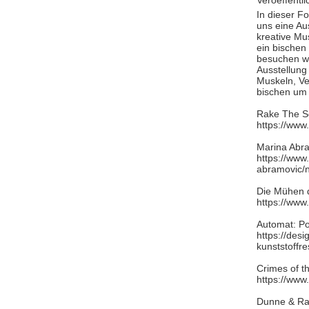
Veroeffentl
In dieser F
uns eine Au
kreative Mu
ein bischen
besuchen wi
Ausstellung 
Muskeln, Ve
bischen um 
Rake The S
https://ww
Marina Abra
https://www
abramovic
Die Mühen d
https://www
Automat: P
https://des
kunststoffr
Crimes of t
https://www
Dunne & Ra