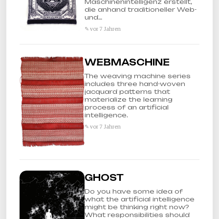
Maschinenintelligenz erstellt,
die anhand traditioneller Web-
und…
✎ vor 7 Jahren
WEBMASCHINE
The weaving machine series
includes three hand-woven
jacquard patterns that
materialize the learning
process of an artificial
intelligence.
✎ vor 7 Jahren
GHOST
Do you have some idea of
what the artificial intelligence
might be thinking right now?
What responsibilities should