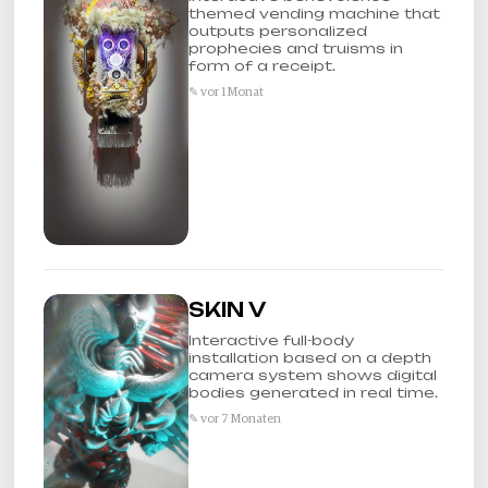
themed vending machine that
outputs personalized
prophecies and truisms in
form of a receipt.
✎ vor 1 Monat
SKIN V
Interactive full-body
installation based on a depth
camera system shows digital
bodies generated in real time.
✎ vor 7 Monaten