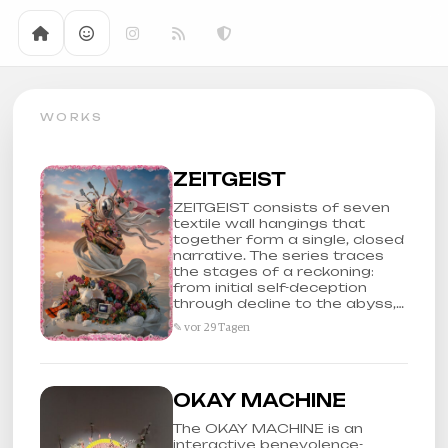
WORKS
ZEITGEIST
ZEITGEIST consists of seven
textile wall hangings that
together form a single, closed
narrative. The series traces
the stages of a reckoning:
from initial self-deception
through decline to the abyss,…
✎ vor 29 Tagen
OKAY MACHINE
The OKAY MACHINE is an
interactive benevolence-