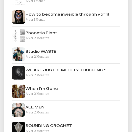
✎ vor 1 Monat
How to become invisible through yarn!
✎ vor 1 Monat
Phonetic Plant
✎ vor 2 Monaten
Studio WASTE
✎ vor 2 Monaten
WE ARE JUST REMOTELY TOUCHING*
✎ vor 2 Monaten
When I’m Gone
✎ vor 2 Monaten
ALL MEN
✎ vor 2 Monaten
SOUNDING CROCHET
✎ vor 2 Monaten