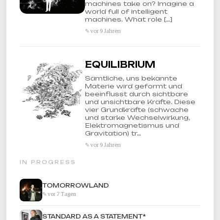
machines take on? Imagine a
world full of intelligent
machines. What role […]
✎ vor 9 Jahren
EQUILIBRIUM
Sämtliche, uns bekannte
Materie wird geformt und
beeinflusst durch sichtbare
und unsichtbare Kräfte. Diese
vier Grundkräfte (schwache
und starke Wechselwirkung,
Elektromagnetismus und
Gravitation) tr…
✎ vor 9 Jahren
IN PROGRESS
TOMORROWLAND
✎ vor 7 Tagen
STANDARD AS A STATEMENT*