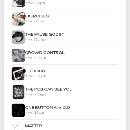
✎ vor 7 Tagen
EXERCISES
✎ vor 8 Tagen
THE FALSE GODS*
✎ vor 9 Tagen
CROWD CONTROL
✎ vor 16 Tagen
E:ROBICS
✎ vor 16 Tagen
THE PCB CAN SEE YOU
✎ vor 17 Tagen
ONE BUTTON AI v_2.0
✎ vor 1 Monat
MATTER