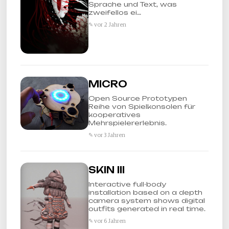
Sprache und Text, was
zweifellos ei…
✎ vor 2 Jahren
MICRO
Open Source Prototypen
Reihe von Spielkonsolen für
kooperatives
Mehrspielererlebnis.
✎ vor 3 Jahren
SKIN III
Interactive full-body
installation based on a depth
camera system shows digital
outfits generated in real time.
✎ vor 6 Jahren